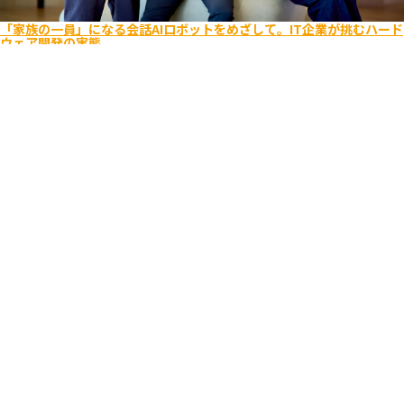
「家族の一員」になる会話AIロボットをめざして。IT企業が挑むハード
ウェア開発の実態
エンジニア
ビジネス
キャリア入社
ライフスタイル
Romi
ユーザーを考え抜く
逆境をポジティブに
2025.08.26