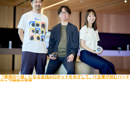
「家族の一員」になる会話AIロボットをめざして。IT企業が挑むハード
ウェア開発の実態
エンジニア
ビジネス
キャリア入社
ライフスタイル
Romi
ユーザーを考え抜く
逆境をポジティブに
2025.08.26