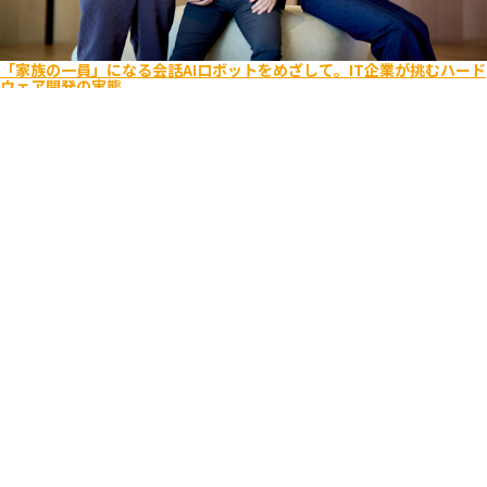
「家族の一員」になる会話AIロボットをめざして。IT企業が挑むハード
ウェア開発の実態
エンジニア
ビジネス
キャリア入社
ライフスタイル
Romi
ユーザーを考え抜く
逆境をポジティブに
2025.08.26