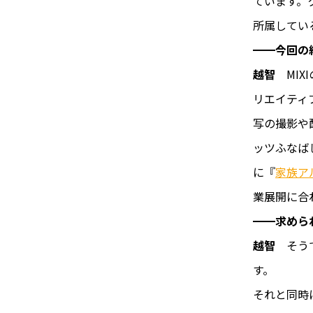
ています。
所属してい
━━今回の
越智
MI
リエイティ
写の撮影や
ッツふなば
に『
家族ア
業展開に合
━━求めら
越智
そう
す。
それと同時