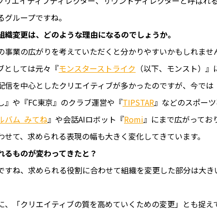
クリエイティブディレクター、サウンドディレクターと呼ばれ
るグループですね。
組織変更は、どのような理由になるのでしょうか。
XIの事業の広がりを考えていただくと分かりやすいかもしれませ
ブとしては元々『
モンスターストライク
（以下、モンスト）』
配信を中心としたクリエイティブが多かったのですが、今では
し』や『FC東京』のクラブ運営や『
TIPSTAR
』などのスポーツ
ルバム みてね
』や会話AIロボット『
Romi
』にまで広がってお
わせて、求められる表現の幅も大きく変化してきています。
れるものが変わってきたと？
ですね、求められる役割に合わせて組織を変更した部分は大き
に、「クリエイティブの質を高めていくための変更」とも捉え