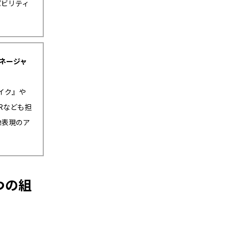
パビリティ
マネージャ
イク』や
ARなども担
像表現のア
つの組