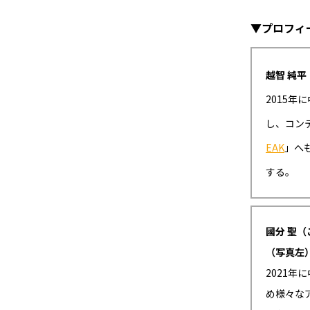
▼プロフィ
越智 純
2015年
し、コン
EAK
」へ
する。
國分 聖
（写真左
2021
め様々な