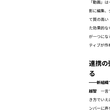
「動画」は
影に編集、
て質の高い
た効果的な
が一つにな
ティブが作
連携の
る
━━新組織
越智
一言
き方でいえ
ンバーに声