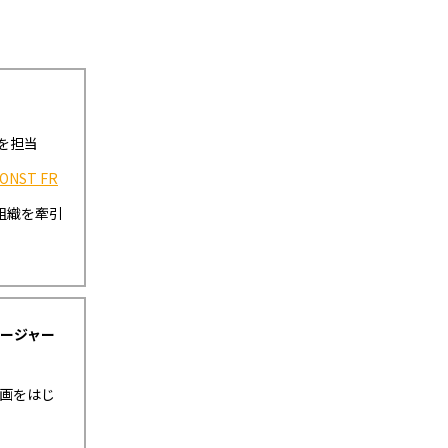
作を担当
ONST FR
組織を牽引
ネージャー
動画をはじ