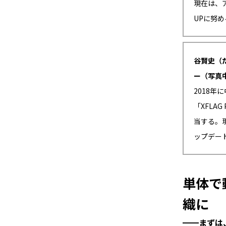
現在は、
UPに努め
谷賢史（
ー（写真
2018
「XFLA
当する。
ップデー
単体で
織に
━━まずは