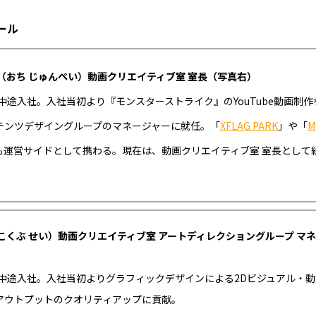
ール
平（おち じゅんぺい）動画クリエイティブ室 室長（写真右）
に中途入社。入社当初より『モンスターストライク』のYouTube動画制
テンツデザイングループのマネージャーに就任。「
XFLAG PARK
」や「
M
も運営サイドとして携わる。現在は、動画クリエイティブ室 室長として
（こくぶ せい）動画クリエイティブ室 アートディレクショングループ マ
）
年に中途入社。入社当初よりグラフィックデザインによる2Dビジュアル・
アウトプットのクオリティアップに貢献。