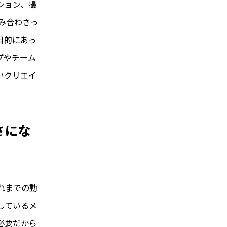
ション、撮
み合わさっ
目的にあっ
プやチーム
いクリエイ
さにな
れまでの動
しているメ
必要だから