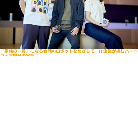
「家族の一員」になる会話AIロボットをめざして。IT企業が挑むハード
ウェア開発の実態
エンジニア
ビジネス
キャリア入社
ライフスタイル
Romi
ユーザーを考え抜く
逆境をポジティブに
2025.08.26