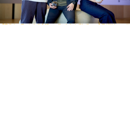
「家族の一員」になる会話AIロボットをめざして。IT企業が挑むハード
ウェア開発の実態
エンジニア
ビジネス
キャリア入社
ライフスタイル
Romi
ユーザーを考え抜く
逆境をポジティブに
2025.08.26