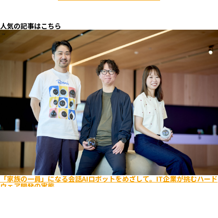
人気の記事はこちら
「家族の一員」になる会話AIロボットをめざして。IT企業が挑むハード
ウェア開発の実態
エンジニア
ビジネス
キャリア入社
ライフスタイル
Romi
ユーザーを考え抜く
逆境をポジティブに