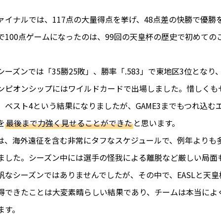
ァイナルでは、117点の大量得点を挙げ、48点差の快勝で優勝
で100点ゲームになったのは、99回の天皇杯の歴史で初めての
ーズンでは「35勝25敗」、勝率「.583」で東地区3位となり
ンピオンシップにはワイルドカードで出場しました。惜しくも
、ベスト4という結果になりましたが、GAME3までもつれ込む
を
最後まで力強く見せることができた
と思います。
は、海外遠征を含む非常にタフなスケジュールで、例年よりも
ました。シーズン中には選手の怪我による離脱など厳しい局面
帆なシーズンではありませんでしたが、その中で、EASLと天皇
得できたことは大変素晴らしい結果であり、チームは本当によ
ます。