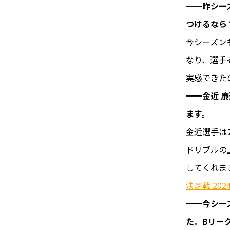
━━昨シー
つけるなら
今シーズン
なり、選手
実感できた
━━金近 
ます。
金近選手は
ドリブルの
してくれま
決定戦 202
━━今シー
た。Bリー