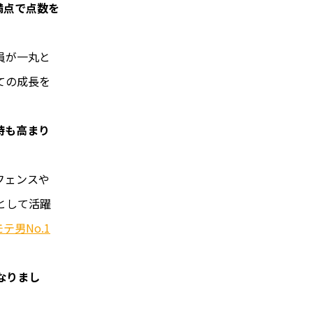
満点で点数を
員が一丸と
ての成長を
待も高まり
フェンスや
として活躍
モテ男No.1
なりまし