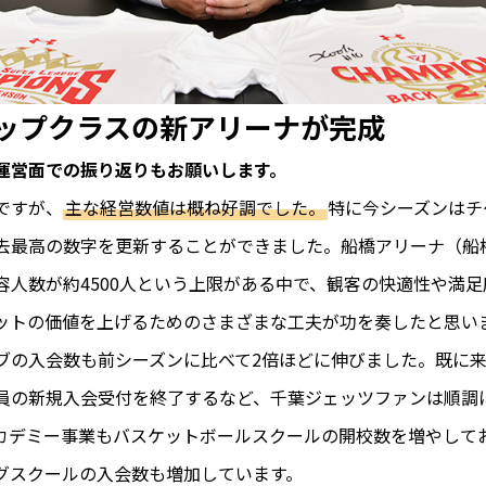
ップクラスの新アリーナが完成
運営面での振り返りもお願いします。
ですが、
主な経営数値は概ね好調でした。
特に今シーズンはチ
去最高の数字を更新することができました。船橋アリーナ（船
容人数が約4500人という上限がある中で、観客の快適性や満
ットの価値を上げるためのさまざまな工夫が功を奏したと思い
ブの入会数も前シーズンに比べて2倍ほどに伸びました。既に
員の新規入会受付を終了するなど、千葉ジェッツファンは順調
カデミー事業もバスケットボールスクールの開校数を増やして
グスクールの入会数も増加しています。