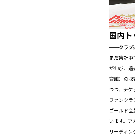
国内ト
━━クラブ
まだ集計中
が伸び、過
育館）の収
つつ、チケ
ファンクラ
ゴールド会
います。ア
リーディン