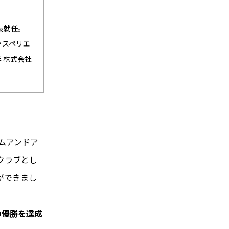
部長就任。
エクスペリエ
 株式会社
ムアンドア
クラブとし
ができまし
の優勝を達成