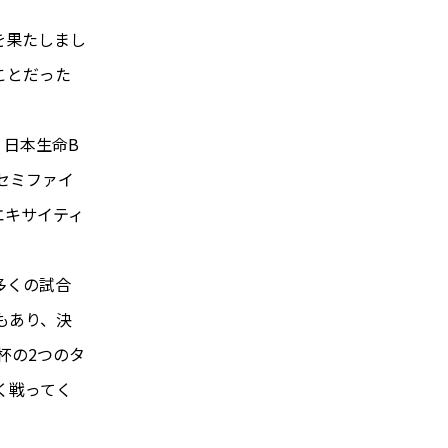
を果たしまし
ことだった
、日本生命B
セミファイ
エキサイティ
多くの試合
もあり、決
杯の2つのタ
く戦ってく