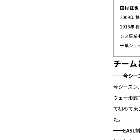
田村 征也
2009年
2016年
ンス事業本
千葉ジェ
チーム
━━今シー
今シーズン
ウェー形式
て初めて東
た。
━━EAS