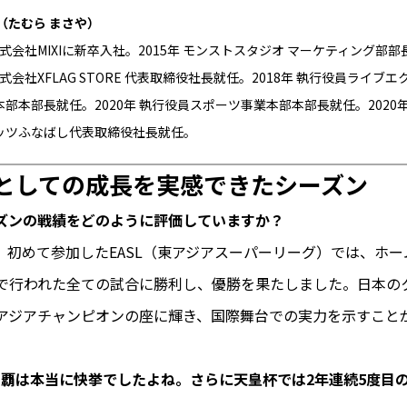
（たむら まさや）
 株式会社MIXIに新卒入社。2015年 モンストスタジオ マーケティング部
 株式会社XFLAG STORE 代表取締役社長就任。2018年 執行役員ライブ
部本部長就任。2020年 執行役員スポーツ事業本部本部長就任。2020年
ッツふなばし代表取締役社長就任。
としての成長を実感できたシーズン
ズンの戦績をどのように評価していますか？
、初めて参加したEASL（東アジアスーパーリーグ）では、ホー
で行われた全ての試合に勝利し、優勝を果たしました。日本の
アジアチャンピオンの座に輝き、国際舞台での実力を示すこと
L制覇は本当に快挙でしたよね。さらに天皇杯では2年連続5度目