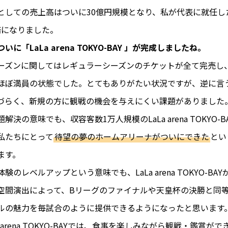
としての売上高はついに30億円規模となり、私が代表に就任した
倍になりました。
に「LaLa arena TOKYO-BAY 」が完成しましたね。
ーズンに関してはレギュラーシーズンのチケットが全て完売し
ほぼ満員の状態でした。とてもありがたい状況ですが、逆に言
づらく、新規の方に観戦の機会を与えにくい課題がありました
解決の意味でも、収容客数1万人規模のLaLa arena TOKYO-
私たちにとって
待望の夢のホームアリーナがついにできた
とい
ます。
験のレベルアップという意味でも、LaLa arena TOKYO-BA
空間演出によって、Bリーグのファイナルや天皇杯の決勝と同
ルの魅力を毎試合のように提供できるようになったと思います
a arena TOKYO-BAYでは、食事を楽しみながら観戦・鑑賞ができ