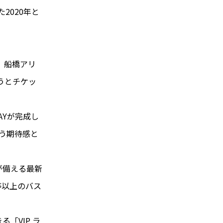
2020年と
、船橋アリ
うとチケッ
。
BAYが完成し
う期待感と
Yが備える最新
等以上のバス
。
る「VIP ラ