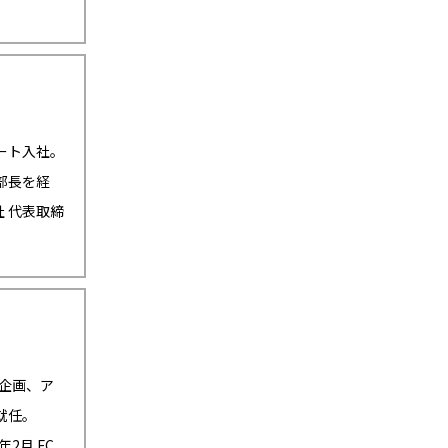
ルート入社。
業部長を経
社 代表取締
営企画、ア
就任。
2月 FC