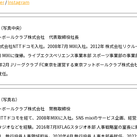
er
/
Instagram
（写真中央）
トボールクラブ株式会社 代表取締役社長
 株式会社NTTドコモ入社。2008年7月 MIXI入社。2012年 株式会社リク
7月 MIXIに復帰。ライブエクスペリエンス事業本部 スポーツ事業部の事
2年2月 Jリーグクラブ FC東京を運営する東京フットボールクラブ株式会
就任。
（写真右）
トボールクラブ株式会社 常務取締役
TTドコモを経て、2008年MIXIに入社。SNS mixiのサービス企画、経
ジオなどを経験。2016年7月XFLAGスタジオ本部 人事戦略室の室長に
4月、執行役員人事領域担当。2020年4月 執行役員 人事本部長就任。2022年