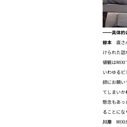
━━具体的
柳本
直さん
けられた話
値観はMI
いわゆるビ
師にお願い
てしまいか
懸念もあっ
ることにな
川岸
MIX