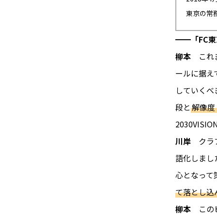
東京の常
━━「FC東
柳本
これま
ールに据え
していくべ
段と
解像度
2030VIS
川岸
クラブ
語化しました
心となって
て落とし込
柳本
このビ