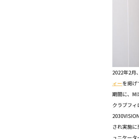
2022年2
ィー
を掲げ
期間に、M
クラブフィ
2030V
され実施に
ュニケータ