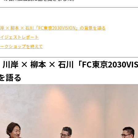
岸 × 柳本 × 石川「FC東京2030VISION」の背景を語る
イジェストレポート
ークショップを終えて
1：川岸 × 柳本 × 石川「FC東京2030VI
を語る