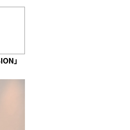
SION」