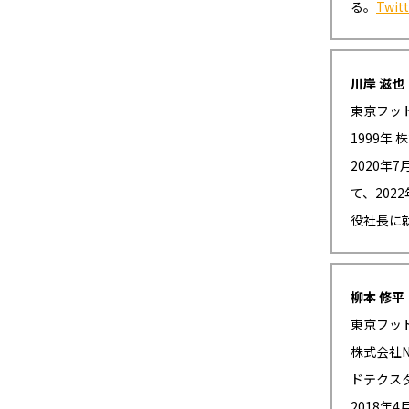
る。
Twitt
川岸 滋也
東京フッ
1999年
2020年
て、202
役社長に
柳本 修平
東京フッ
株式会社N
ドテクスタ
2018年