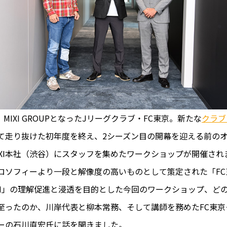
月、MIXI GROUPとなったJリーグクラブ・FC東京。新たな
クラブ
て走り抜けた初年度を終え、2シーズン目の開幕を迎える前の
IXI本社（渋谷）にスタッフを集めたワークショップが開催され
ロソフィーより一段と解像度の高いものとして策定された「FC
ISION」の理解促進と浸透を目的とした今回のワークショップ、ど
至ったのか、川岸代表と柳本常務、そして講師を務めたFC東京
ーの石川直宏氏に話を聞きました。