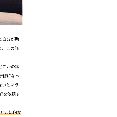
て自分が助
て、この価
どこかの講
研修になっ
ないという
師を依頼す
はどこに向か