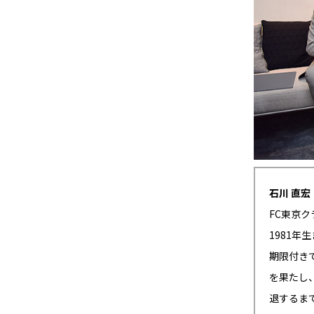
石川 直宏
FC東京
1981年
期限付き
を果たし
退するま