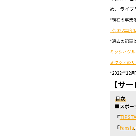
め、ライブ
*現在の事業
〈2022年
*過去の記事
ミクシィグル
ミクシィのサ
*2022年1
【サー
目次
■スポー
『
TIPST
『
Fansta