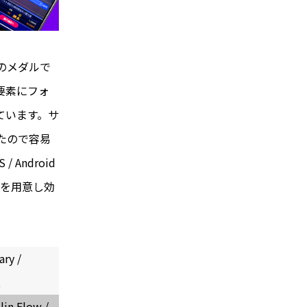
のメダルで
要素にフォ
ています。サ
たので容易
Android
物を用意し効
ary /
t
lin Flow /