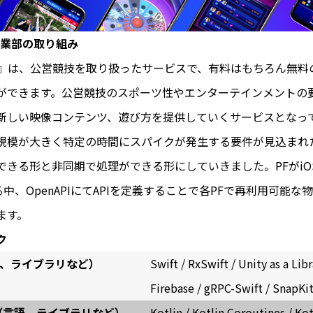
事業部の取り組み
TAR』は、公営競技を取り扱ったサービスで、有料はもちろん無料
ができます。公営競技のスポーツ性やエンターテインメントの
新しい映像コンテンツ、遊び方を提供していくサービスとなっ
規模が大きく特定の時間にスパイクが発生する要件が見込まれ
きる形と非同期で処理ができる形にしていきました。PFがiOS / 
ある中、OpenAPIにてAPIを定義することで各PFで再利用可能な
ます。
ク
語、ライブラリなど）
Swift / RxSwift / Unity as a Libr
Firebase / gRPC-Swift / SnapKi
id（言語、ライブラリなど）
Kotlin / Kotlin Coroutines / Kot