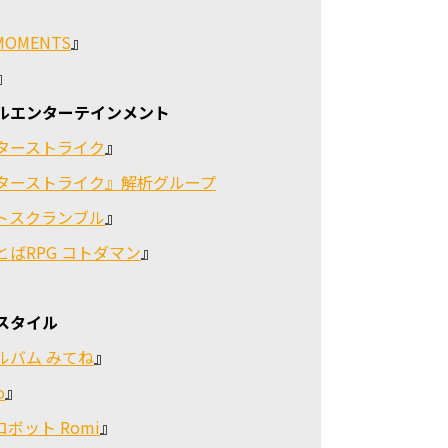
』
MOMENTS
』
』
ルエンターテインメント
ターストライク
』
ターストライク』解析グループ
トスクランブル
』
とばRPG コトダマン
』
』
スタイル
ルバム みてね
』
o
』
ロボット Romi
』