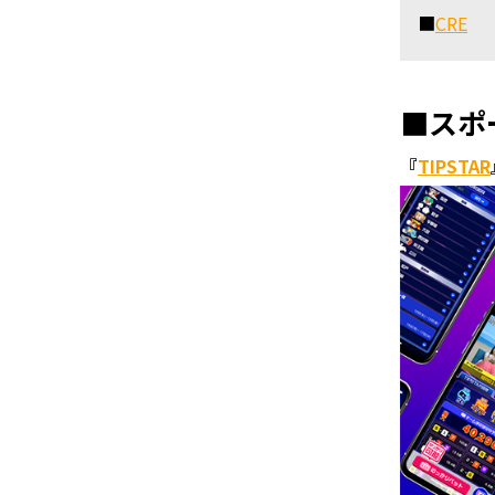
■
CRE
■スポ
『
TIPSTAR