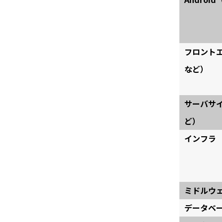
フロント
など）
サーバサ
ど）
インフラ
ミドルウ
データベ