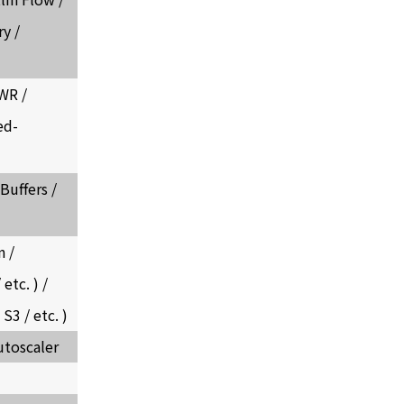
ry /
SWR /
ed-
Buffers /
n /
etc. ) /
S3 / etc. )
utoscaler