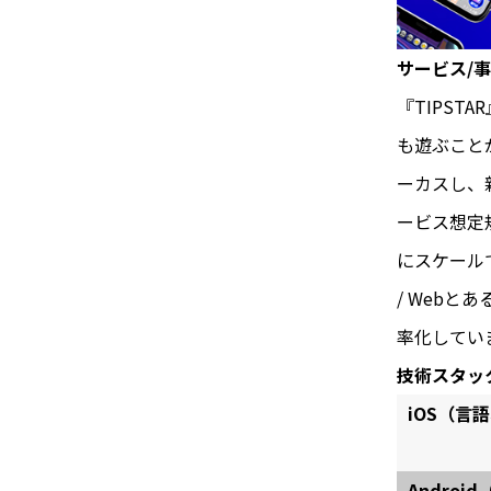
サービス/
『TIPS
も遊ぶこと
ーカスし、
ービス想定
にスケールで
/ Webと
率化してい
技術スタッ
iOS（言
Andro