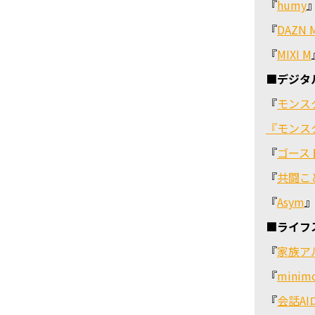
『
humy
『
DAZN 
『
MIXI M
■デジタ
『
モンス
『モンス
『
ゴース
『
共闘こ
『
Asym
■ライフ
『
家族ア
『
minim
『
会話AI