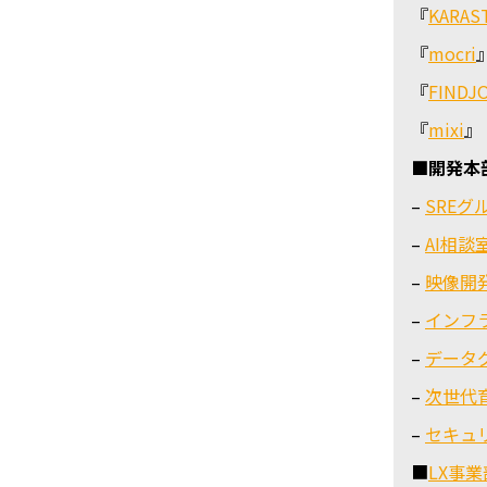
『
KARAS
『
mocri
『
FINDJ
『
mixi
』
■開発本
–
SREグ
–
AI相談
–
映像開
–
インフ
–
データ
–
次世代
–
セキュ
■
LX事業