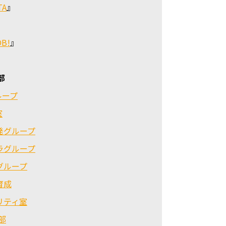
TA
』
』
OB!
』
部
ループ
室
発グループ
ラグループ
グループ
育成
リティ室
部