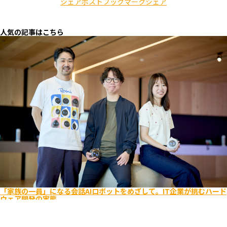
シェア
ポスト
ブックマーク
シェア
人気の記事はこちら
「家族の一員」になる会話AIロボットをめざして。IT企業が挑むハード
ウェア開発の実態
エンジニア
ビジネス
キャリア入社
ライフスタイル