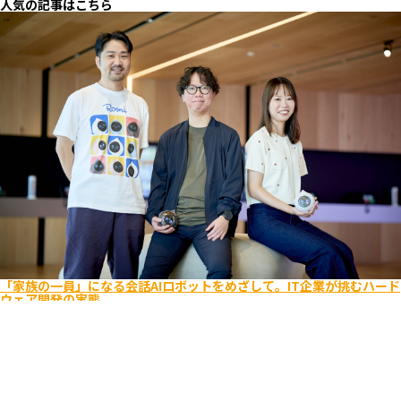
人気の記事はこちら
「家族の一員」になる会話AIロボットをめざして。IT企業が挑むハード
ウェア開発の実態
エンジニア
ビジネス
キャリア入社
ライフスタイル
Romi
ユーザーを考え抜く
逆境をポジティブに
2025.08.26