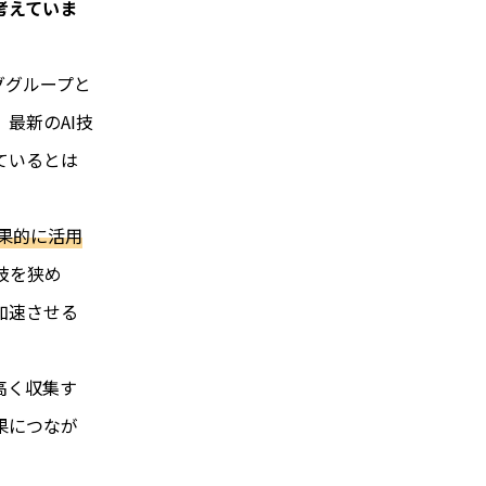
考えていま
ググループと
最新のAI技
ているとは
効果的に活用
肢を狭め
加速させる
高く収集す
果につなが