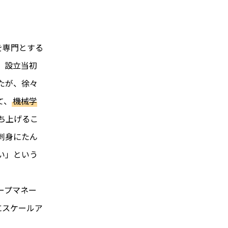
を専門とする
。設立当初
たが、徐々
て、
機械学
ち上げるこ
刺身にたん
い」という
ープマネー
にスケールア