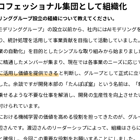
プロフェッショナル集団として組織化
デリンググループ設立の経緯について教えてください。
Iモデリンググループ」の設立以前から、社内にはAIモデリング
り、統計処理を活用して事業貢献を目指して活動していました
業の自動化」を目的としたシンプルな取り組みから始まりまし
に精通したメンバーが集まり、現在では各事業のニーズに応じ
に活用し価値を提供できる
と判断し、グループとして正式に立
した。余談ですが開発本部の「たんぽぽ室」という名前は、「
乗せるような不要な仕事を解消し、開発の生産性を向上させた
付けられています。
XIにおける機械学習の価値を高める役割を担ってきたのが、グル
辺さんです。渡辺さんのリーダーシップによって、組織はさら
と確信し、今回この重要な役割をお願いすることにしました。