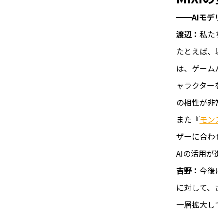
━━AIモ
渡辺：
私た
たとえば、
は、ゲーム
ャラクター
の相性が非
また『
モン
ザーに合わ
AIの活用
吉野：
今後
に対して、
一層拡大し