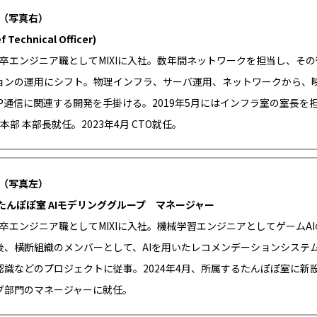
 （写真右）
f Technical Officer)
 新卒エンジニア職としてMIXIに入社。数年間ネットワークを担当し、そ
ョンの運用にシフト。物理インフラ、サーバ運用、ネットワークから、
P通信に関連する開発を手掛ける。2019年5月にはインフラ室の室長を担
本部 本部長就任。2023年4月 CTO就任。
 （写真左）
たんぽぽ室 AIモデリンググループ マネージャー
 新卒エンジニア職としてMIXIに入社。機械学習エンジニアとしてゲームA
後、横断組織のメンバーとして、AIを用いたレコメンデーションシステ
認識などのプロジェクトに従事。2024年4月、所属するたんぽぽ室に新設
グ部門のマネージャーに就任。