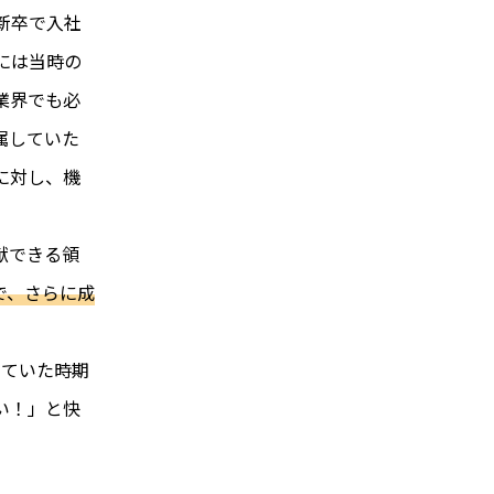
に新卒で入社
には当時の
業界でも必
属していた
に対し、機
献できる領
で、さらに成
っていた時期
い！」と快