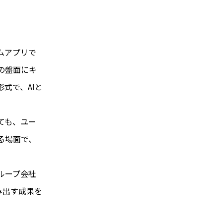
。
ムアプリで
の盤面にキ
式で、AIと
ても、ユー
る場面で、
ループ会社
み出す成果を