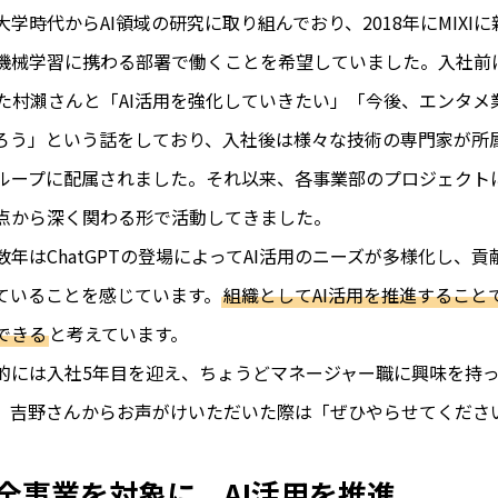
大学時代からAI領域の研究に取り組んでおり、2018年にMIXI
機械学習に携わる部署で働くことを希望していました。入社前
った村瀨さんと「AI活用を強化していきたい」「今後、エンタメ
ろう」という話をしており、入社後は様々な技術の専門家が所
ループに配属されました。それ以来、各事業部のプロジェクト
点から深く関わる形で活動してきました。
数年はChatGPTの登場によってAI活用のニーズが多様化し、貢
ていることを感じています。
組織としてAI活用を推進すること
できる
と考えています。
的には入社5年目を迎え、ちょうどマネージャー職に興味を持
、吉野さんからお声がけいただいた際は「ぜひやらせてくださ
。
Iの全事業を対象に、AI活用を推進