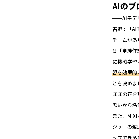
AIの
━━AIモ
吉野：
「A
チームがあ
は「単純作
に機械学習
習を効果的
とを決めま
ぽぽの花を
思いから名
また、MI
ジャーの渡
ップできる