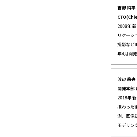
吉野 純平
CTO(Chie
2008年
リケーシ
撮影などI
年4月開発
渡辺 莉央
開発本部 
2018年
携わった
測、画像
モデリン