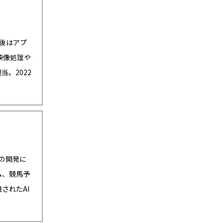
の後はアプ
映像処理や
当。2022
Iの開発に
ム、競馬予
されたAI