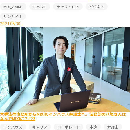
MIXI_ANIME
TIPSTAR
チャリ・ロト
ビジネス
リンカイ！
2024.05.30
大手法律事務所からMIXIのインハウス弁護士へ。法務部の八坂さんは
なんでMIXIに？#23
インハウス
キャリア
コーポレート
中途
弁護士