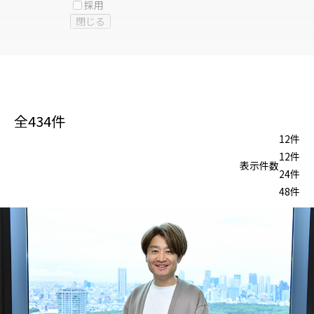
採用
閉じる
全
434
件
12件
12件
表示件数
24件
48件