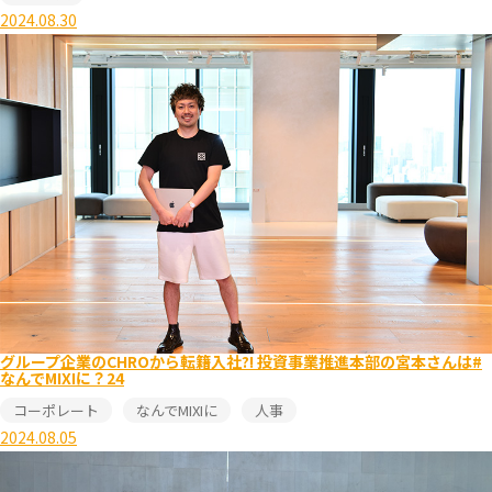
2024.08.30
グループ企業のCHROから転籍入社?! 投資事業推進本部の宮本さんは#
なんでMIXIに？24
コーポレート
なんでMIXIに
人事
2024.08.05