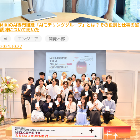
MIXIのAI専門組織「AIモデリンググループ」とは？その役割と仕事の醍
醐味について聞いた
AI
エンジニア
開発本部
2024.10.22