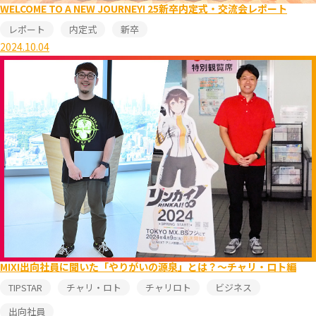
WELCOME TO A NEW JOURNEY! 25新卒内定式・交流会レポート
レポート
内定式
新卒
2024.10.04
MIXI出向社員に聞いた「やりがいの源泉」とは？～チャリ・ロト編
TIPSTAR
チャリ・ロト
チャリロト
ビジネス
出向社員