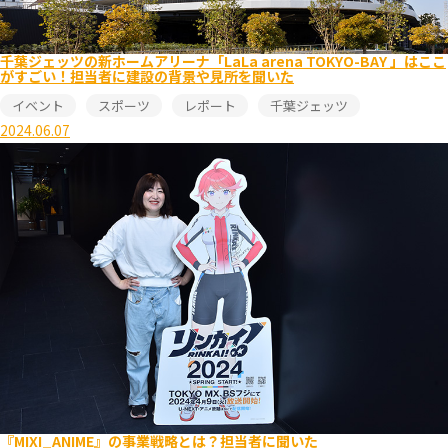
千葉ジェッツの新ホームアリーナ「LaLa arena TOKYO-BAY 」はここ
がすごい！担当者に建設の背景や見所を聞いた
イベント
スポーツ
レポート
千葉ジェッツ
2024.06.07
『MIXI_ANIME』の事業戦略とは？担当者に聞いた