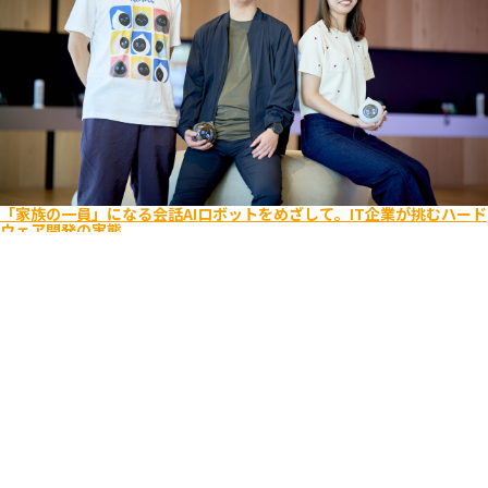
「家族の一員」になる会話AIロボットをめざして。IT企業が挑むハード
ウェア開発の実態
エンジニア
ビジネス
キャリア入社
ライフスタイル
Romi
ユーザーを考え抜く
逆境をポジティブに
2025.08.26