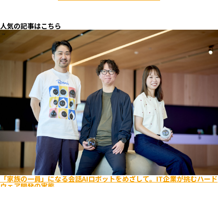
人気の記事はこちら
「家族の一員」になる会話AIロボットをめざして。IT企業が挑むハード
ウェア開発の実態
エンジニア
ビジネス
キャリア入社
ライフスタイル
Romi
ユーザーを考え抜く
逆境をポジティブに