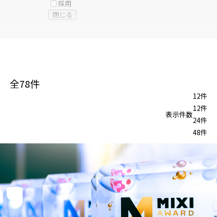
採用
閉じる
全
78
件
12件
12件
表示件数
24件
48件