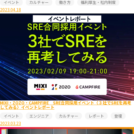
イベント
カルチャー
働き方
福利厚生・社内制度
2023.04.18
MIXI・ZOZO・CAMPFIRE SRE合同採用イベント〈３社でSREを再考
してみる〉イベントレポート
イベント
エンジニア
カルチャー
レポート
登壇
2023.03.23