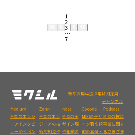
1
2
3
…
7
新卒採用
中途採用
MIXI採用
チャンネル
Medium
Zenn
note
Cocoda
Podcast
MIXIのエンジ
MIXIのエン
MIXIのデ
MIXIのデザ
MIXIの投資
ニアインタビ
ジニアの技
ザイン職
イン職や組
事業に関す
ューやイベン
術的知見や
や組織の
織の裏側・
るさまざま