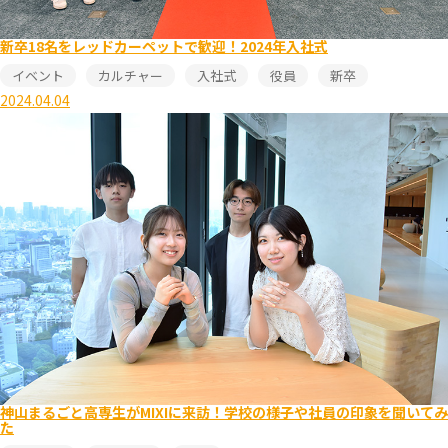
新卒18名をレッドカーペットで歓迎！2024年入社式
イベント
カルチャー
入社式
役員
新卒
2024.04.04
神山まるごと高専生がMIXIに来訪！学校の様子や社員の印象を聞いてみ
た