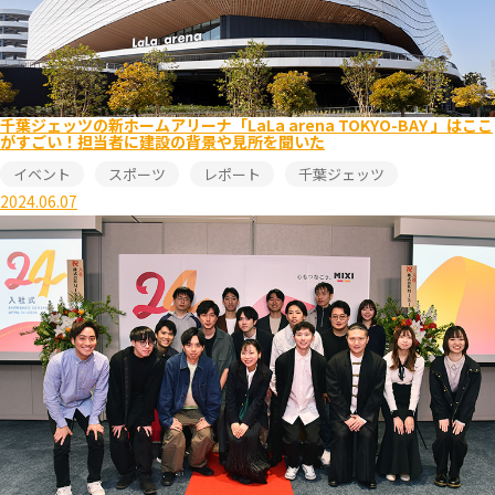
千葉ジェッツの新ホームアリーナ「LaLa arena TOKYO-BAY 」はここ
がすごい！担当者に建設の背景や見所を聞いた
イベント
スポーツ
レポート
千葉ジェッツ
2024.06.07