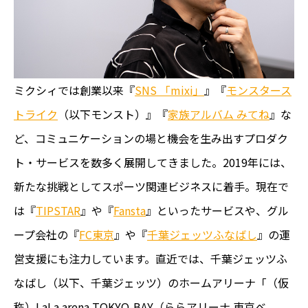
ミクシィでは創業以来『
SNS 「mixi」
』『
モンスタース
トライク
（以下モンスト）』『
家族アルバム みてね
』な
ど、コミュニケーションの場と機会を生み出すプロダク
ト・サービスを数多く展開してきました。2019年には、
新たな挑戦としてスポーツ関連ビジネスに着手。現在で
は『
TIPSTAR
』や『
Fansta
』といったサービスや、グル
ープ会社の『
FC東京
』や『
千葉ジェッツふなばし
』の運
営支援にも注力しています。直近では、千葉ジェッツふ
なばし（以下、千葉ジェッツ）のホームアリーナ「（仮
称）LaLa arena TOKYO-BAY（ららアリーナ 東京ベ