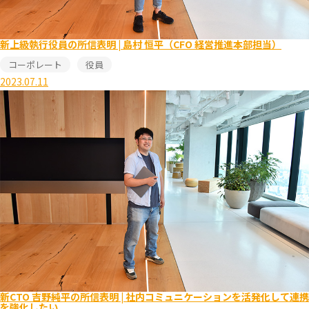
新上級執行役員の所信表明 | 島村 恒平（CFO 経営推進本部担当）
コーポレート
役員
2023.07.11
新CTO 吉野純平の所信表明 | 社内コミュニケーションを活発化して連携
を強化したい