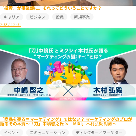
「投資」が事業部に。それってどういうことですか？
キャリア
ビジネス
役員
新規事業
2022.12.01
「商品を売る＝マーケティング」ではない？ マーケティングのプロが
語るその本質〜「刀」中嶋啓之氏 ×「MIXI」木村弘毅 対談〜
イベント
コミュニケーション
ディレクター／マーケター