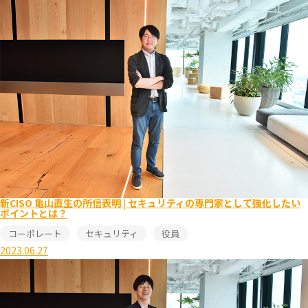
新CISO 亀山直生の所信表明 | セキュリティの専門家として強化したい
ポイントとは？
コーポレート
セキュリティ
役員
2023.06.27