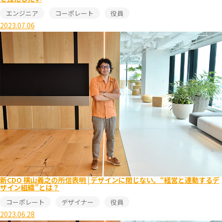
エンジニア
コーポレート
役員
2023.07.06
新CDO 横山義之の所信表明 | デザインに閉じない。“経営と連動するデ
ザイン組織”とは？
コーポレート
デザイナー
役員
2023.06.28