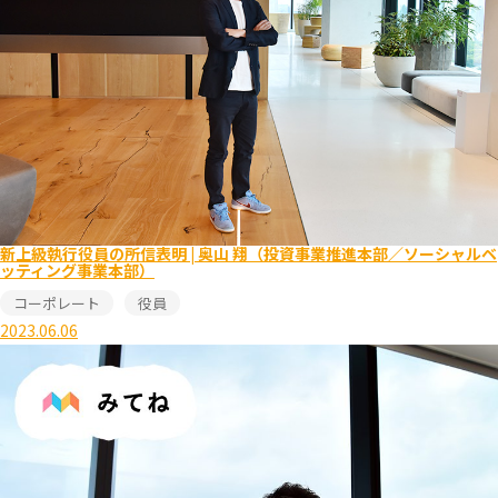
新上級執行役員の所信表明 | 奥山 翔（投資事業推進本部／ソーシャルベ
ッティング事業本部）
コーポレート
役員
2023.06.06