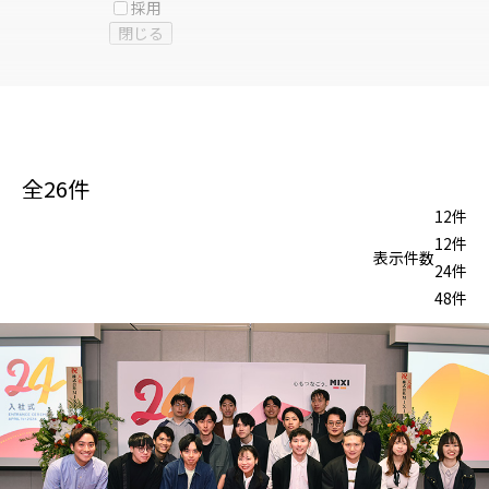
採用
閉じる
全
26
件
12件
12件
表示件数
24件
48件