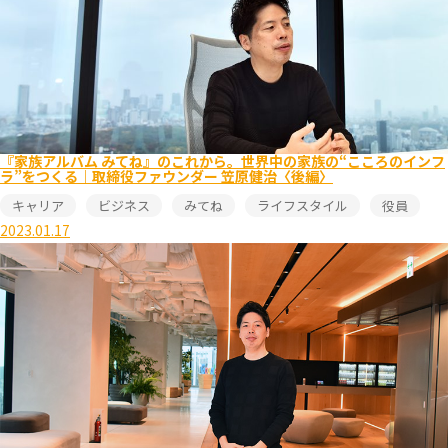
『家族アルバム みてね』のこれから。世界中の家族の“こころのインフ
ラ”をつくる｜取締役ファウンダー 笠原健治〈後編〉
キャリア
ビジネス
みてね
ライフスタイル
役員
2023.01.17