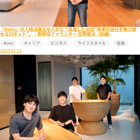
『Romi』の人格は身近な人から？目指したのは“本来の自分を取り戻
せるロボット”。｜取締役ファウンダー 笠原健治〈前編〉
Romi
キャリア
ビジネス
ライフスタイル
役員
2023.01.13