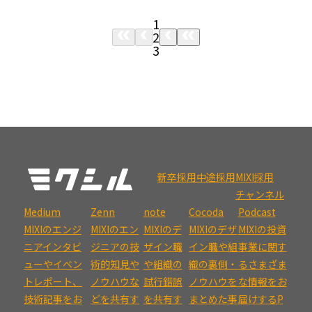
1
2
3
新卒採用
中途採用
MIXI採用
チャンネル
Medium
Zenn
note
Cocoda
Podcast
MIXIのエンジ
MIXIのエン
MIXIのデ
MIXIのデザ
MIXIの投資
ニアインタビ
ジニアの技
ザイン職
イン職や組
事業に関す
ューやイベン
術的知見や
や組織の
織の裏側・
るさまざま
トレポート、
ノウハウな
試行錯誤
ノウハウを
な情報をお
技術記事をお
どを共有す
を共有す
まとめた事
届けするP