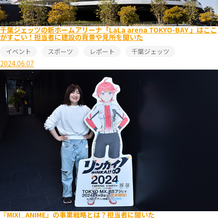
千葉ジェッツの新ホームアリーナ「LaLa arena TOKYO-BAY 」はここ
がすごい！担当者に建設の背景や見所を聞いた
イベント
スポーツ
レポート
千葉ジェッツ
2024.06.07
『MIXI_ANIME』の事業戦略とは？担当者に聞いた