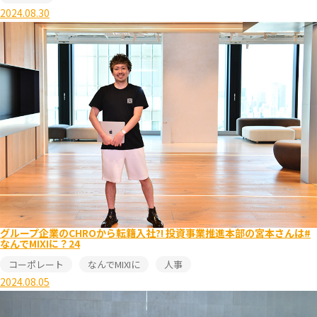
2024.08.30
グループ企業のCHROから転籍入社?! 投資事業推進本部の宮本さんは#
なんでMIXIに？24
コーポレート
なんでMIXIに
人事
2024.08.05