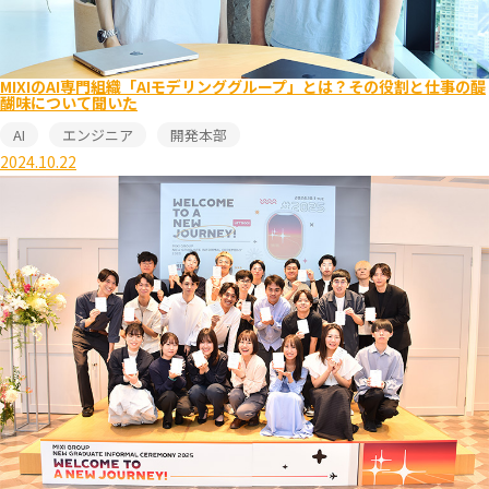
MIXIのAI専門組織「AIモデリンググループ」とは？その役割と仕事の醍
醐味について聞いた
AI
エンジニア
開発本部
2024.10.22