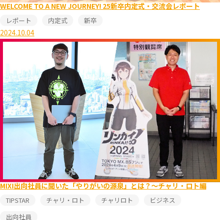
WELCOME TO A NEW JOURNEY! 25新卒内定式・交流会レポート
レポート
内定式
新卒
2024.10.04
MIXI出向社員に聞いた「やりがいの源泉」とは？～チャリ・ロト編
TIPSTAR
チャリ・ロト
チャリロト
ビジネス
出向社員