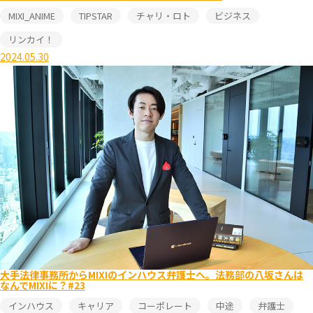
MIXI_ANIME
TIPSTAR
チャリ・ロト
ビジネス
リンカイ！
2024.05.30
大手法律事務所からMIXIのインハウス弁護士へ。法務部の八坂さんは
なんでMIXIに？#23
インハウス
キャリア
コーポレート
中途
弁護士