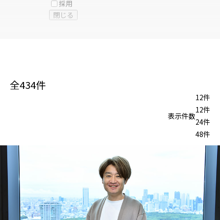
採用
閉じる
全
434
件
12件
12件
表示件数
24件
48件