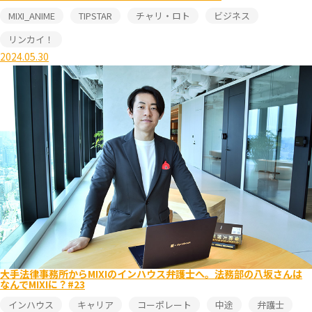
MIXI_ANIME
TIPSTAR
チャリ・ロト
ビジネス
リンカイ！
2024.05.30
大手法律事務所からMIXIのインハウス弁護士へ。法務部の八坂さんは
なんでMIXIに？#23
インハウス
キャリア
コーポレート
中途
弁護士