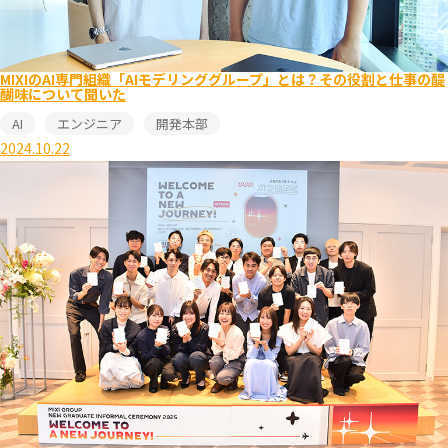
MIXIのAI専門組織「AIモデリンググループ」とは？その役割と仕事の醍
醐味について聞いた
AI
エンジニア
開発本部
2024.10.22