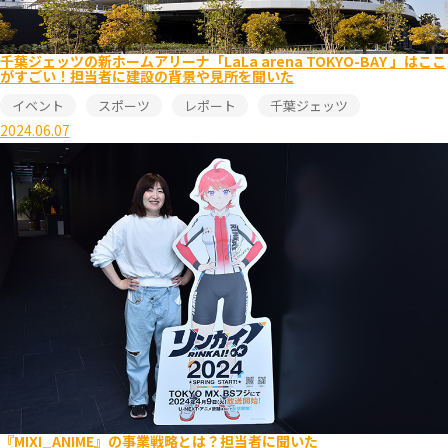
千葉ジェッツの新ホームアリーナ「LaLa arena TOKYO-BAY 」はここ
がすごい！担当者に建設の背景や見所を聞いた
イベント
スポーツ
レポート
千葉ジェッツ
2024.06.07
『MIXI_ANIME』の事業戦略とは？担当者に聞いた