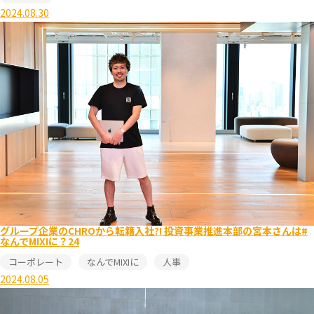
2024.08.30
グループ企業のCHROから転籍入社?! 投資事業推進本部の宮本さんは#
なんでMIXIに？24
コーポレート
なんでMIXIに
人事
2024.08.05