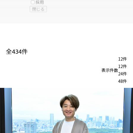
採用
閉じる
全
434
件
12件
12件
表示件数
24件
48件