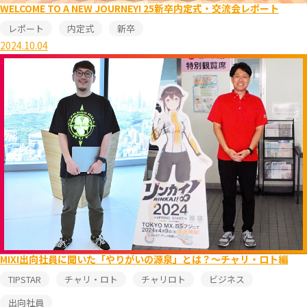
WELCOME TO A NEW JOURNEY! 25新卒内定式・交流会レポート
レポート
内定式
新卒
2024.10.04
MIXI出向社員に聞いた「やりがいの源泉」とは？～チャリ・ロト編
TIPSTAR
チャリ・ロト
チャリロト
ビジネス
出向社員