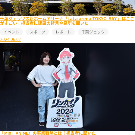
千葉ジェッツの新ホームアリーナ「LaLa arena TOKYO-BAY 」はここ
がすごい！担当者に建設の背景や見所を聞いた
イベント
スポーツ
レポート
千葉ジェッツ
2024.06.07
『MIXI_ANIME』の事業戦略とは？担当者に聞いた