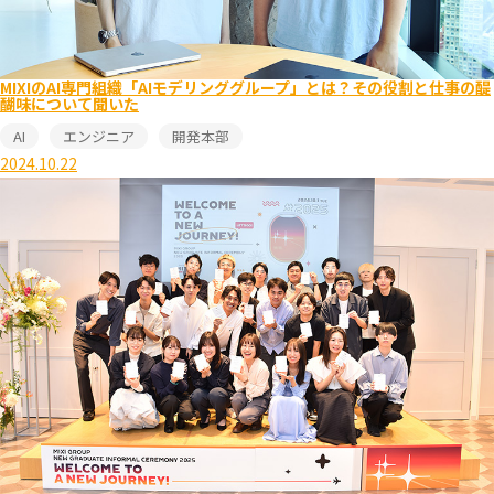
MIXIのAI専門組織「AIモデリンググループ」とは？その役割と仕事の醍
醐味について聞いた
AI
エンジニア
開発本部
2024.10.22