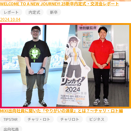
WELCOME TO A NEW JOURNEY! 25新卒内定式・交流会レポート
レポート
内定式
新卒
2024.10.04
MIXI出向社員に聞いた「やりがいの源泉」とは？～チャリ・ロト編
TIPSTAR
チャリ・ロト
チャリロト
ビジネス
出向社員