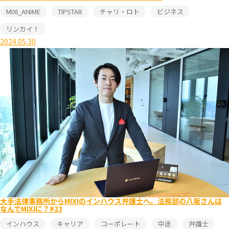
MIXI_ANIME
TIPSTAR
チャリ・ロト
ビジネス
リンカイ！
2024.05.30
大手法律事務所からMIXIのインハウス弁護士へ。法務部の八坂さんは
なんでMIXIに？#23
インハウス
キャリア
コーポレート
中途
弁護士