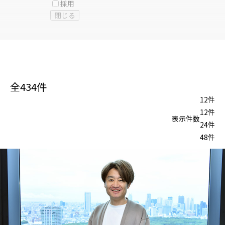
採用
閉じる
全
434
件
12件
12件
表示件数
24件
48件