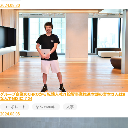
2024.08.30
グループ企業のCHROから転籍入社?! 投資事業推進本部の宮本さんは#
なんでMIXIに？24
コーポレート
なんでMIXIに
人事
2024.08.05